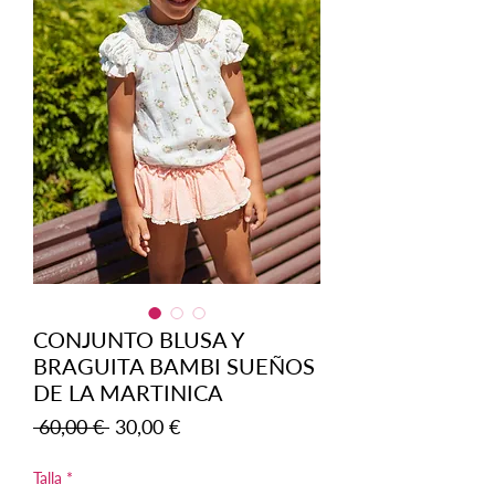
CONJUNTO BLUSA Y
BRAGUITA BAMBI SUEÑOS
DE LA MARTINICA
Precio
Precio
 60,00 € 
30,00 €
de
oferta
Talla
*