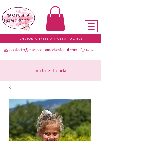
ENVÍOS GRATIS A PARTIR DE 80€
contacto@maripositamodainfantil.com
Carrito:
Inicio > Tienda