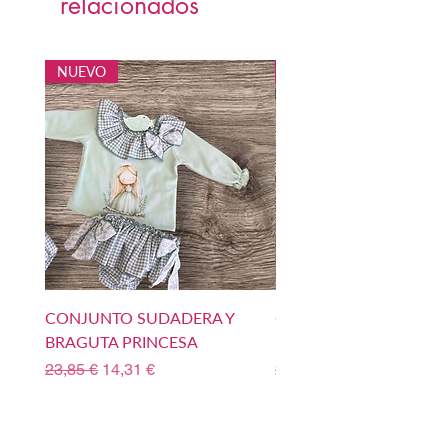
relacionados
NUEVO
NUEVO
CONJUNTO SUDADERA Y
CONJUNTO SUDADERA
BRAGUTA PRINCESA
BOMBACHO PRINCIPE
Precio
Precio de oferta
Precio
23,85 €
14,31 €
23,85 €