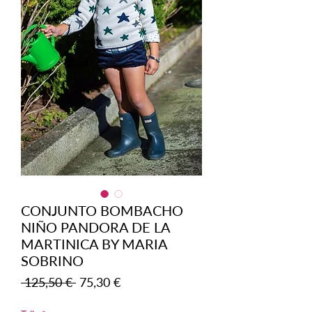
CONJUNTO BOMBACHO
NIÑO PANDORA DE LA
MARTINICA BY MARIA
SOBRINO
Precio
Precio
 125,50 € 
75,30 €
de
oferta