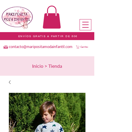
ENVÍOS GRATIS A PARTIR DE 80€
contacto@maripositamodainfantil.com
Carrito:
Inicio > Tienda