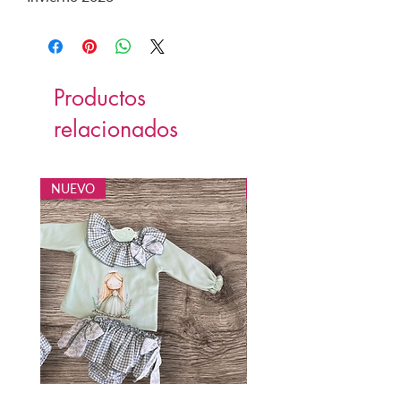
Productos
relacionados
NUEVO
NUEVO