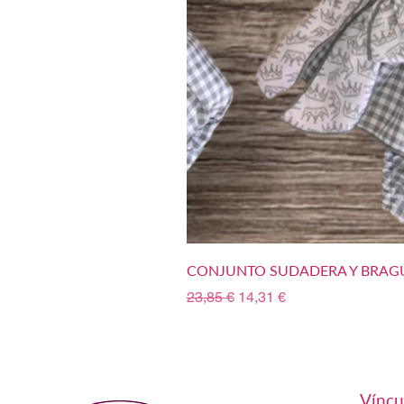
CONJUNTO SUDADERA Y BRAGU
Precio
Precio de oferta
23,85 €
14,31 €
Víncu