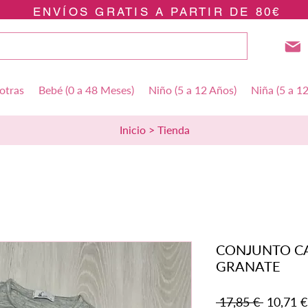
ENVÍOS GRATIS A PARTIR DE 80€
otras
Bebé (0 a 48 Meses)
Niño (5 a 12 Años)
Niña (5 a 1
Inicio > Tienda
CONJUNTO C
GRANATE
Precio
 17,85 € 
10,71 €