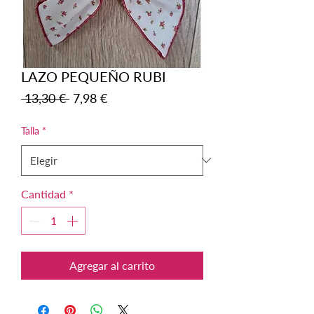
LAZO PEQUEÑO RUBI
Precio
Precio
 13,30 € 
7,98 €
de
oferta
Talla
*
Cantidad
*
Agregar al carrito