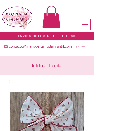
ENVÍOS GRATIS A PARTIR DE 80€
contacto@maripositamodainfantil.com
Carrito:
Inicio > Tienda