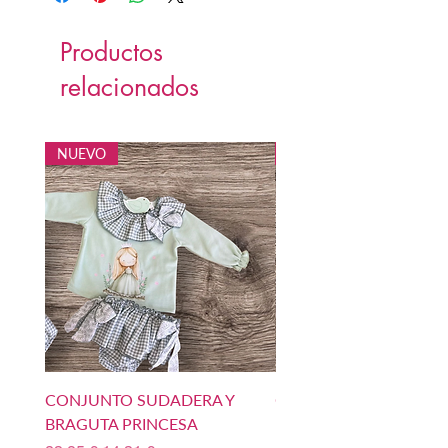
Productos
relacionados
NUEVO
NUEVO
CONJUNTO SUDADERA Y
CONJUNTO SUDADERA
BRAGUTA PRINCESA
BOMBACHO PRINCIPE