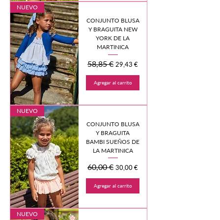
NUEVO
CONJUNTO BLUSA
Y BRAGUITA NEW
YORK DE LA
MARTINICA
Precio
58,85 €
Precio de oferta
29,43 €
Agregar al carrito
NUEVO
CONJUNTO BLUSA
Y BRAGUITA
BAMBI SUEÑOS DE
LA MARTINICA
Precio
60,00 €
Precio de oferta
30,00 €
Agregar al carrito
NUEVO