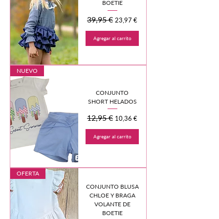
BOETIE
Precio
39,95 €
Precio de oferta
23,97 €
Agregar al carrito
NUEVO
CONJUNTO
SHORT HELADOS
Precio
12,95 €
Precio de oferta
10,36 €
Agregar al carrito
OFERTA
CONJUNTO BLUSA
CHLOE Y BRAGA
VOLANTE DE
BOETIE