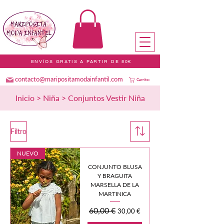
ENVÍOS GRATIS A PARTIR DE 80€
contacto@maripositamodainfantil.com
Carrito:
Inicio
>
Niña
> Conjuntos Vestir Niña
Filtro
NUEVO
CONJUNTO BLUSA
Y BRAGUITA
MARSELLA DE LA
MARTINICA
Precio
60,00 €
Precio de oferta
30,00 €