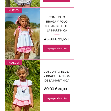
NUEVO
CONJUNTO
BRAGA Y POLO
LOS ANGELES DE
LA MARTINICA
Precio
43,30 €
Precio de oferta
21,65 €
Agregar al carrito
NUEVO
CONJUNTO BLUSA
Y BRAGUITA NEON
DE LA MARTINICA
Precio
60,00 €
Precio de oferta
30,00 €
Agregar al carrito