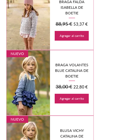
BRAGA FALDA
ISABELLA DE
BOETIE
Precio
88,95 €
Precio de oferta
53,37 €
Agregar al carrito
NUEVO
BRAGA VOLANTES
BLUE CATALINA DE
BOETIE
Precio
38,00 €
Precio de oferta
22,80 €
Agregar al carrito
NUEVO
BLUSA VICHY
CATALINA DE