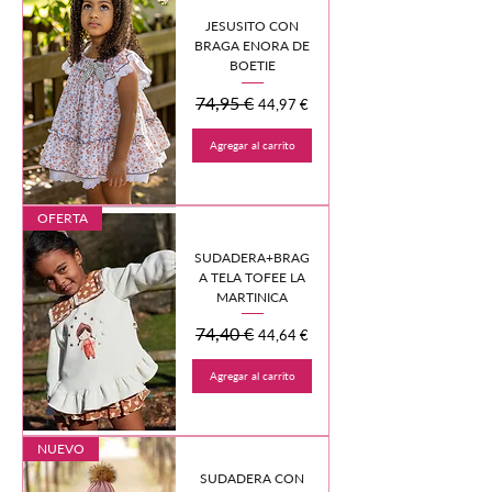
JESUSITO CON
BRAGA ENORA DE
BOETIE
Precio
74,95 €
Precio de oferta
44,97 €
Agregar al carrito
OFERTA
SUDADERA+BRAG
A TELA TOFEE LA
MARTINICA
Precio
74,40 €
Precio de oferta
44,64 €
Agregar al carrito
NUEVO
SUDADERA CON