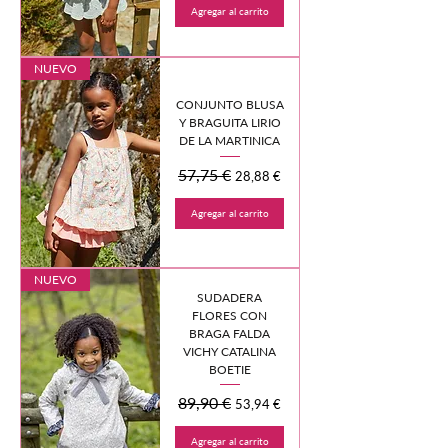
Agregar al carrito
NUEVO
CONJUNTO BLUSA
Y BRAGUITA LIRIO
DE LA MARTINICA
Precio
57,75 €
Precio de oferta
28,88 €
Agregar al carrito
NUEVO
SUDADERA
FLORES CON
BRAGA FALDA
VICHY CATALINA
BOETIE
Precio
89,90 €
Precio de oferta
53,94 €
Agregar al carrito