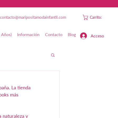
contacto@maripositamodainfantil.com
Carrito:
2 Años)
Información
Contacto
Blog
Acceso
paña. La tienda 
looks más 
a naturaleza y 