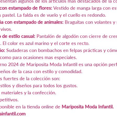
resentan algunos de los artículos más destacados de la c
 con estampado de flores:
 Vestido de manga larga con e
s pastel. La falda es de vuelo y el cuello es redondo.
ña con estampado de animales: 
Braguitas con volantes y
vivos. 
 de estilo casual:
 Pantalón de algodón con cierre de crem
 El color es azul marino y el corte es recto.
ño:
 Sudaderas con bombachos en felpas prácticas y cómo
a como para ocasiones mas especiales.
erno 2024 de Mariposita Moda Infantil es una opción perf
ueños de la casa con estilo y comodidad.
s fuertes de la colección son:
stilos y diseños para todos los gustos.
s materiales y la confección.
etitivos.
ponible en la tienda online de 
Mariposita Moda Infantil.
infantil.com