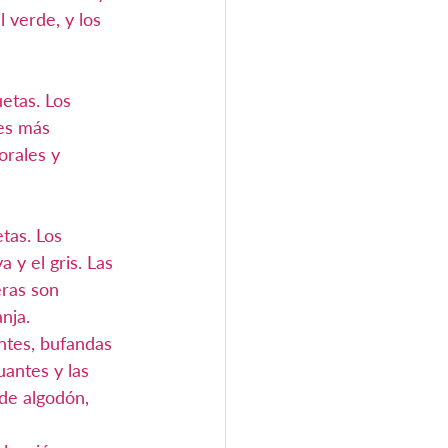
 verde, y los 
uetas. Los 
es más 
orales y 
tas. Los 
 y el gris. Las 
ras son 
nja.
ntes, bufandas 
uantes y las 
de algodón, 