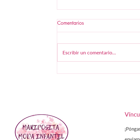
Comentarios
Escribir un comentario...
COLECCIÓN
PRIMAVERA/VERANO 24 LA
MARTINICA BY MARÍA
SOBRINO
Víncu
¡Pónga
enviarn