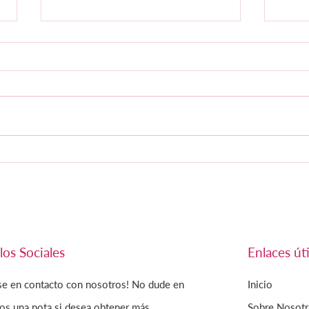
MON PETIT BONBON
LA 
INVIERNO 2024
SOB
los Sociales
Enlaces úti
se en contacto con nosotros! No dude en
Inicio
os una nota si desea obtener más
Sobre Nosotr