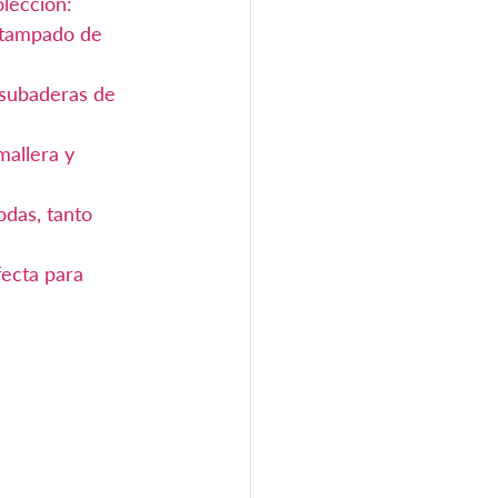
olección:
stampado de 
 subaderas de 
allera y 
das, tanto 
ecta para 