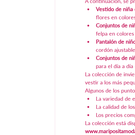
A continuación, se p
Vestido de niña
flores en colore
Conjuntos de ni
felpa en colores 
Pantalón de niño
cordón ajustable.
Conjuntos de ni
para el día a dí
La colección de invi
vestir a los más peq
Algunos de los punto
La variedad de e
La calidad de lo
Los precios comp
La colección está dis
www.maripositamoda