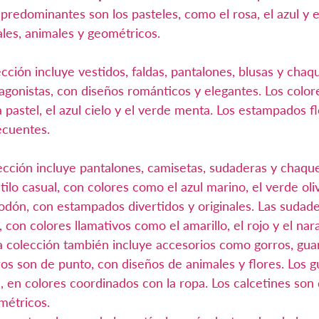
 predominantes son los pasteles, como el rosa, el azul y el
les, animales y geométricos.
lección incluye vestidos, faldas, pantalones, blusas y chaq
tagonistas, con diseños románticos y elegantes. Los color
 pastel, el azul cielo y el verde menta. Los estampados fl
ecuentes.
lección incluye pantalones, camisetas, sudaderas y chaque
ilo casual, con colores como el azul marino, el verde oliva
odón, con estampados divertidos y originales. Las sudade
con colores llamativos como el amarillo, el rojo y el nara
a colección también incluye accesorios como gorros, gua
ros son de punto, con diseños de animales y flores. Los g
, en colores coordinados con la ropa. Los calcetines son 
métricos.