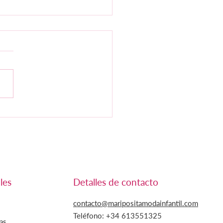
MARTINICA BY MARIA
RINO
les
Detalles de contacto
contacto@maripositamodainfantil.com
Teléfono: +34
613551325
as