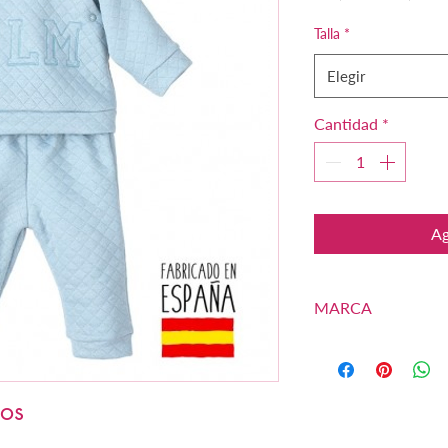
Talla
*
Elegir
Cantidad
*
Ag
MARCA
CALAMARO BABY
dos