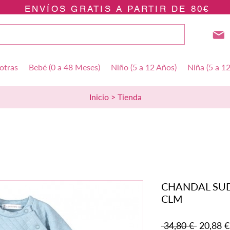
ENVÍOS GRATIS A PARTIR DE 80€
otras
Bebé (0 a 48 Meses)
Niño (5 a 12 Años)
Niña (5 a 1
Inicio > Tienda
CHANDAL SU
CLM
Precio
 34,80 € 
20,88 €