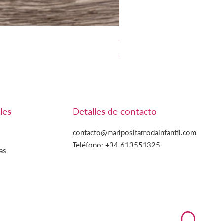
CONJUNTO SUDADERA Y B
Precio
Precio de oferta
23,85 €
14,31 €
les
Detalles de contacto
contacto@maripositamodainfantil.com
Teléfono: +34
613551325
as