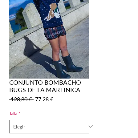
CONJUNTO BOMBACHO
BUGS DE LA MARTINICA
Precio
Precio
 128,80 € 
77,28 €
de
oferta
Talla
*