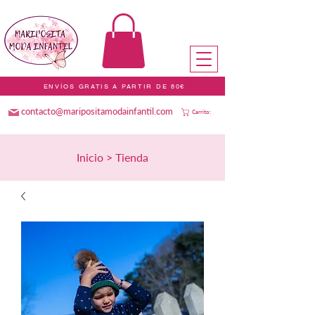
ENVÍOS GRATIS A PARTIR DE 80€
contacto@maripositamodainfantil.com
Carrito:
Inicio > Tienda