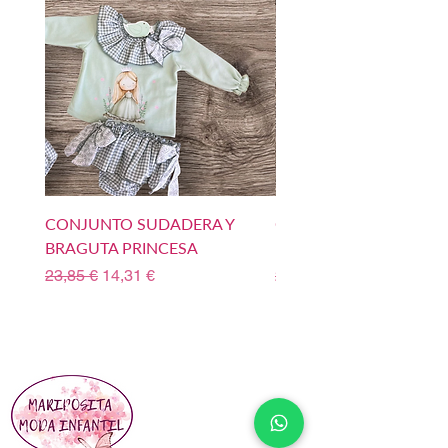
CONJUNTO SUDADERA Y
CONJUNTO SUDADERA
BRAGUTA PRINCESA
BOMBACHO PRINCIPE
Precio
Precio de oferta
Precio
23,85 €
14,31 €
23,85 €