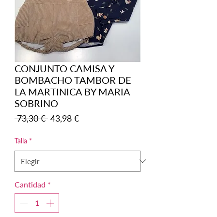
CONJUNTO CAMISA Y
BOMBACHO TAMBOR DE
LA MARTINICA BY MARIA
SOBRINO
Precio
Precio
 73,30 € 
43,98 €
de
oferta
Talla
*
Cantidad
*