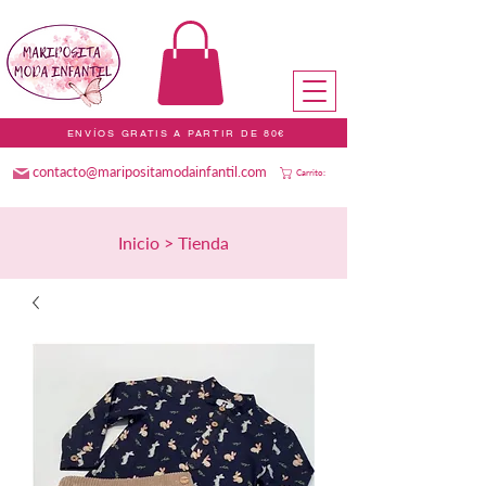
ENVÍOS GRATIS A PARTIR DE 80€
contacto@maripositamodainfantil.com
Carrito:
Inicio > Tienda