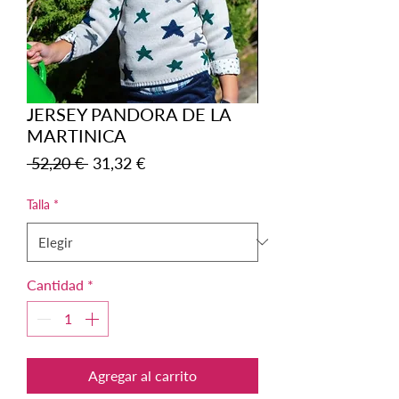
JERSEY PANDORA DE LA
MARTINICA
Precio
Precio
 52,20 € 
31,32 €
de
oferta
Talla
*
Cantidad
*
Agregar al carrito