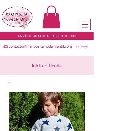
ENVÍOS GRATIS A PARTIR DE 80€
contacto@maripositamodainfantil.com
Carrito:
Inicio > Tienda