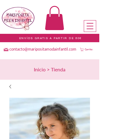
ENVÍOS GRATIS A PARTIR DE 80€
contacto@maripositamodainfantil.com
Carrito:
Inicio > Tienda