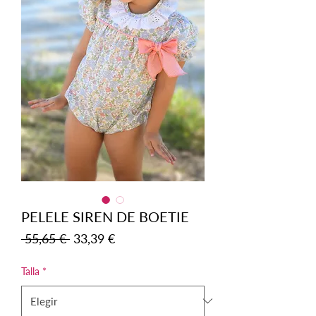
PELELE SIREN DE BOETIE
Precio
Precio
 55,65 € 
33,39 €
de
oferta
Talla
*