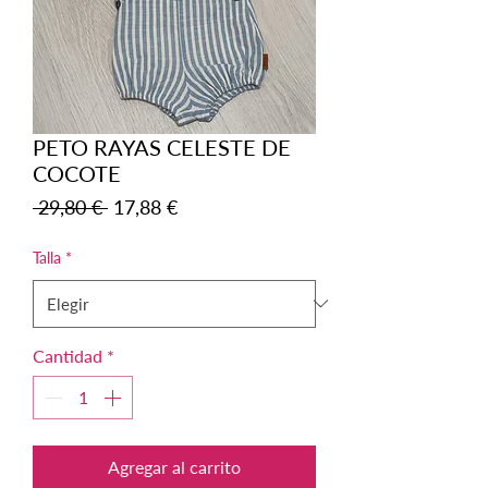
PETO RAYAS CELESTE DE
COCOTE
Precio
Precio
 29,80 € 
17,88 €
de
oferta
Talla
*
Cantidad
*
Agregar al carrito