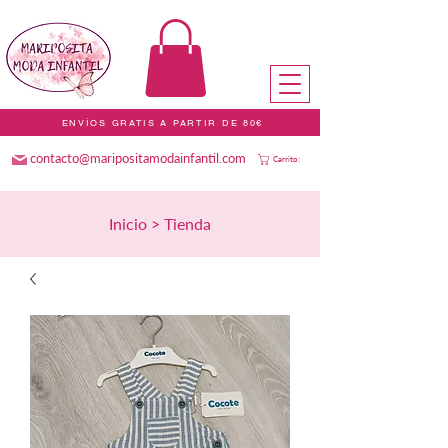
ENVÍOS GRATIS A PARTIR DE 80€
contacto@maripositamodainfantil.com
Carrito:
Inicio > Tienda