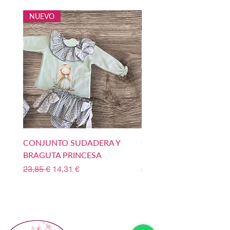
NUEVO
NUEVO
CONJUNTO SUDADERA Y
CONJUNTO SUDADERA
BRAGUTA PRINCESA
BOMBACHO PRINCIPE
Precio
Precio de oferta
Precio
23,85 €
14,31 €
23,85 €