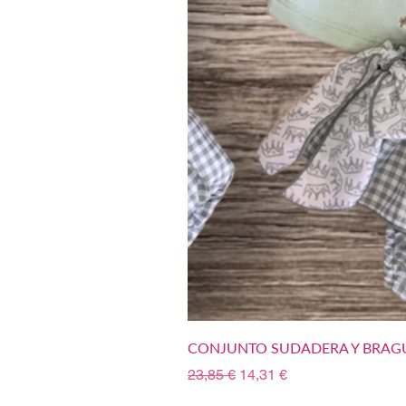
CONJUNTO SUDADERA Y BRAGU
Precio
Precio de oferta
23,85 €
14,31 €