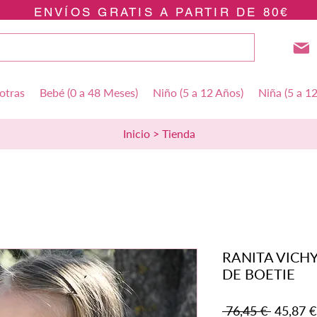
ENVÍOS GRATIS A PARTIR DE 80€
otras
Bebé (0 a 48 Meses)
Niño (5 a 12 Años)
Niña (5 a 1
Inicio > Tienda
RANITA VICHY
DE BOETIE
Precio
 76,45 € 
45,87 €