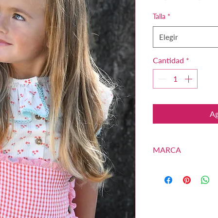
Talla
*
Elegir
Cantidad
*
Ag
MARCA
BOETIE