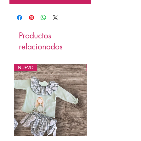
Productos
relacionados
NUEVO
NUEVO