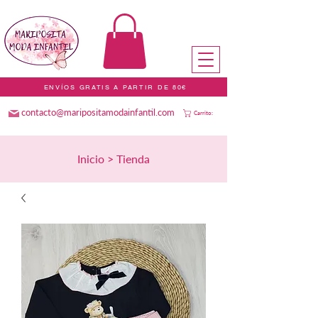
ENVÍOS GRATIS A PARTIR DE 80€
contacto@maripositamodainfantil.com
Carrito:
Inicio > Tienda