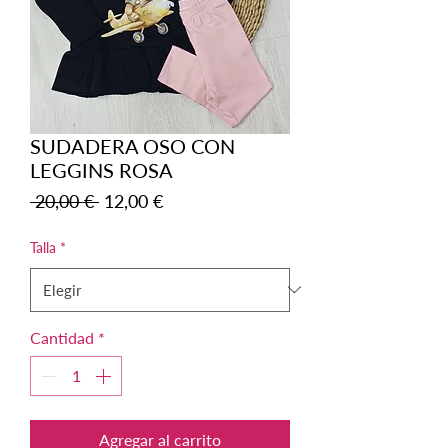
SUDADERA OSO CON
LEGGINS ROSA
Precio
Precio
 20,00 € 
12,00 €
de
oferta
Talla
*
Cantidad
*
Agregar al carrito