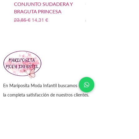
CONJUNTO SUDADERA Y
CONJUNTO SUDADERA
BRAGUTA PRINCESA
BOMBACHO PRINCIPE
Precio
Precio de oferta
Precio
23,85 €
14,31 €
23,85 €
En Mariposita Moda Infantil buscamos siempre
la completa satisfacción de nuestros clientes.
Vínculos Sociales
¡Póngase en contacto con nosotros! No
dude en enviarnos una nota si desea