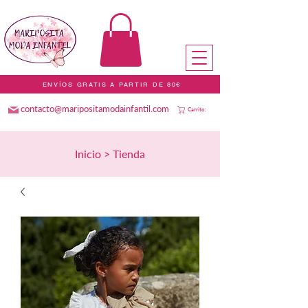
ENVÍOS GRATIS A PARTIR DE 80€
contacto@maripositamodainfantil.com
Carrito:
Inicio > Tienda