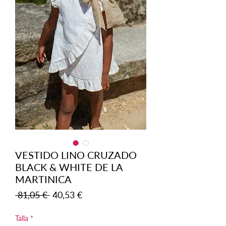
VESTIDO LINO CRUZADO
BLACK & WHITE DE LA
MARTINICA
Precio
Precio
 81,05 € 
40,53 €
de
oferta
Talla
*