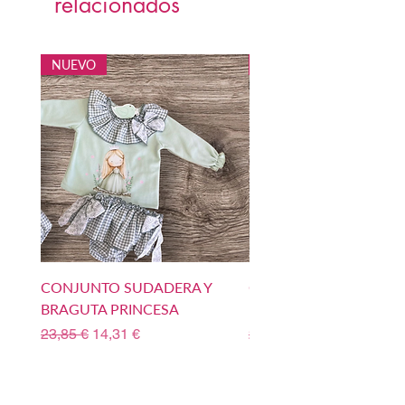
relacionados
NUEVO
NUEVO
CONJUNTO SUDADERA Y
CONJUNTO SUDADERA
BRAGUTA PRINCESA
BOMBACHO PRINCIPE
Precio
Precio de oferta
Precio
23,85 €
14,31 €
23,85 €