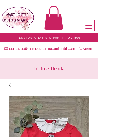
ENVÍOS GRATIS A PARTIR DE 80€
contacto@maripositamodainfantil.com
Carrito:
Inicio > Tienda