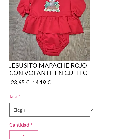
JESUSITO MAPACHE ROJO
CON VOLANTE EN CUELLO
Precio
Precio
 23,65 € 
14,19 €
de
oferta
Talla
*
Cantidad
*