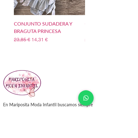
CONJUNTO SUDADERA Y
CONJUNTO SUDADERA
BRAGUTA PRINCESA
BOMBACHO PRINCIPE
Precio
Precio de oferta
Precio
23,85 €
14,31 €
23,85 €
En Mariposita Moda Infantil buscamos siempre
la completa satisfacción de nuestros clientes.
Vínculos Sociales