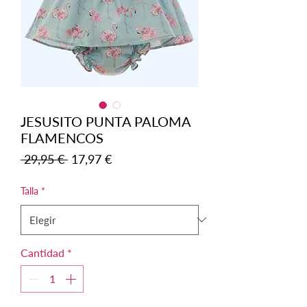
JESUSITO PUNTA PALOMA
FLAMENCOS
Precio
Precio
 29,95 € 
17,97 €
de
oferta
Talla
*
Cantidad
*