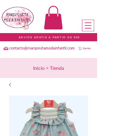
ENVÍOS GRATIS A PARTIR DE 80€
contacto@maripositamodainfantil.com
Carrito:
Inicio > Tienda