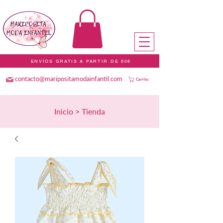
ENVÍOS GRATIS A PARTIR DE 80€
contacto@maripositamodainfantil.com
Carrito:
Inicio > Tienda