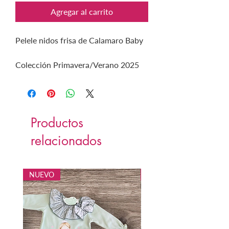
Agregar al carrito
Pelele nidos frisa de Calamaro Baby
Colección Primavera/Verano 2025
Productos
relacionados
NUEVO
NUEVO