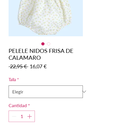
PELELE NIDOS FRISA DE
CALAMARO
Precio
Precio
 22,95 € 
16,07 €
de
oferta
Talla
*
Cantidad
*